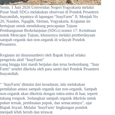
Senin, 1 Juni 2026 Universitas Negeri Yogyakarta melalui
Pusat Studi SDGs melakukan observasi di Pondok Pesantren
Inayatullah, tepatnya di lapangan “InayFarm” Jl. Monjali No
20, Nandan, Ngaglik, Sleman, Yogyakarta. Kegiatan ini
bertujuan untuk mendukung pencapaian Tujuan
Pembangunan Berkelanjutan (SDGs) nomor 17: Kemitraan
untuk Mencapai Tujuan, khususnya melalui pemberdayaan
sampah organik dan non-organik di wilayah Pondok
Pesantren.
Kegiatan ini dinarasumberi oleh Bapak Irsyad selaku
pengelola aktif “InayFarm”
yang hingga kini masih berjalan dan terus berkembang. “Inay
Farm” sendiri dikelola oleh para santri dari Pondok Pesantren
Inayatullah.
“ ‘InayFarm’ dimulai dari kesadaran, lalu melakukan
pemilahan antara sampah organik dan non-organik. Sampah
non-organik akan dikelola dengan mitra-mitra di luar, seperti
tukang rongsok. Sedangkan sampah organik dikelola untuk
pakan
ternak, pembuatan pupuk, dan semacamnya”, ujar
Bapak Irsyad. Melalui ‘InayFarm’ lingkungan pondok
menjadi lebih bersih dan terawat.