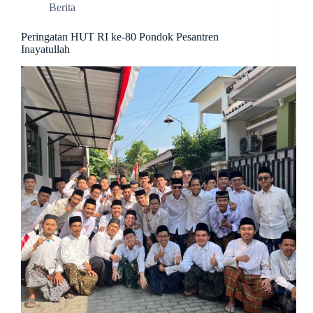
Berita
Peringatan HUT RI ke-80 Pondok Pesantren
Inayatullah