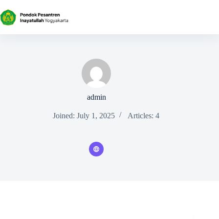
Skip
to
content
admin
Joined: July 1, 2025
Articles: 4