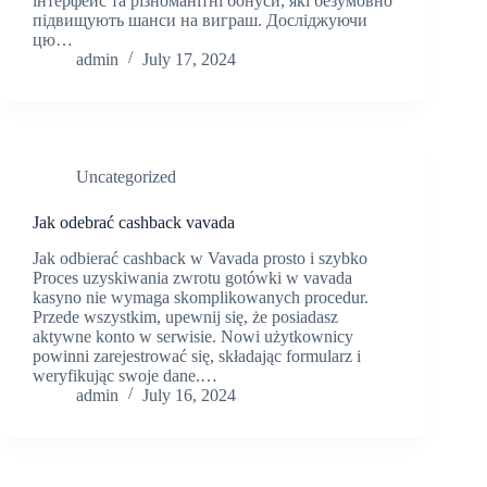
інтерфейс та різноманітні бонуси, які безумовно
підвищують шанси на виграш. Досліджуючи
цю…
admin
July 17, 2024
Uncategorized
Jak odebrać cashback vavada
Jak odbierać cashback w Vavada prosto i szybko
Proces uzyskiwania zwrotu gotówki w vavada
kasyno nie wymaga skomplikowanych procedur.
Przede wszystkim, upewnij się, że posiadasz
aktywne konto w serwisie. Nowi użytkownicy
powinni zarejestrować się, składając formularz i
weryfikując swoje dane.…
admin
July 16, 2024